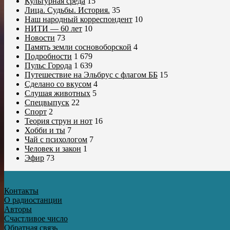
Культурная среда
15
Лица. Судьбы. История.
35
Наш народный корреспондент
10
НИТИ — 60 лет
10
Новости
73
Память земли сосновоборской
4
Подробности
1 679
Пульс Города
1 639
Путешествие на Эльбрус с флагом ББ
15
Сделано со вкусом
4
Слушая животных
5
Спецвыпуск
22
Спорт
2
Теория струн и нот
16
Хобби и ты
7
Чай с психологом
7
Человек и закон
1
Эфир
73
Контакты
О радиостанции
Авторы
Счастливое число
Обратная связь