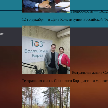
Подробности — 16.12
12-го декабря – в День Конституции Российской Фе
,
сие
Театральная жизнь Со
Театральная жизнь Соснового Бора растет и множит