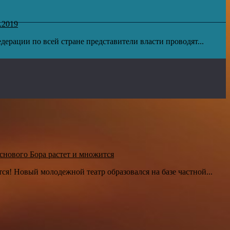
.2019
дерации по всей стране представители власти проводят...
снового Бора растет и множится
ся! Новый молодежной театр образовался на базе частной...