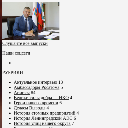
Слушайте все выпуски
Наши соцсети
РУБРИКИ
Актуальное интервью
13
Амбассадоры Росатома
5
Анонсы
84
Велики силы добра — НКО
4
Герои нашего времени
6
Делаем Выводы
4
История атомных предприятий
4
История Ленинградской АЭС
6
История улиц нашего округа
7