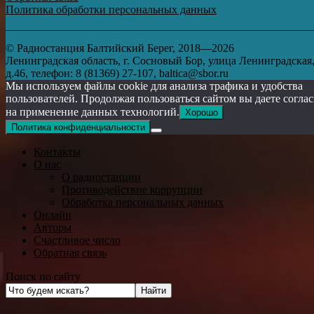
Политика обработки персональных данных
© Радиостанция Балтийский Берег, 2018—2026
Ленинградская область, г. Сосновый Бор, улица Ленинградская
д.46, телефон: 8 (81369) 27-107, baltica@sbor.ru
Мы используем файлы cookie для анализа трафика и удобства
пользователей. Продолжая пользоваться сайтом вы даете согла
на применение данных технологий.
Хорошо
Политика конфиденциальности
Контакты
О нас
О радиостанции
Противодействие коррупции
Обработка персональных данных
Онлайн
Авторы
Счастливое число
Обратная связь
Поиск по сайту