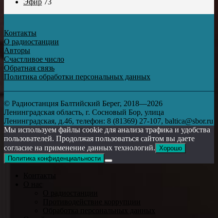
Эфир
73
Контакты
О радиостанции
Авторы
Счастливое число
Обратная связь
Политика обработки персональных данных
© Радиостанция Балтийский Берег, 2018—2026
Ленинградская область, г. Сосновый Бор, улица
Ленинградская, д.46, телефон: 8 (81369) 27-107, baltica@sbor.ru
Мы используем файлы cookie для анализа трафика и удобства
пользователей. Продолжая пользоваться сайтом вы даете
согласие на применение данных технологий.
Хорошо
Политика конфиденциальности
Контакты
О нас
О радиостанции
Противодействие коррупции
Обработка персональных данных