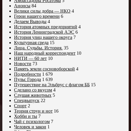
Амбассадоры Росатома
5
Анонсы
84
Велики силы добра — НКО
4
Герои нашего времени
6
Делаем Выводы
4
История атомных предприятий
4
История Ленинградской АЭС
6
История улиц нашего округа
7
Культурная среда
15
Лица. Судьбы. История.
35
Наш народный корреспондент
10
НИТИ — 60 лет
10
Новости
73
Память земли сосновоборской
4
Подробности
1 679
Пульс Города
1 639
Путешествие на Эльбрус с флагом ББ
15
Сделано со вкусом
4
Слушая животных
5
Спецвыпуск
22
Спорт
2
Теория струн и нот
16
Хобби и ты
7
Чай с психологом
7
Человек и закон
1