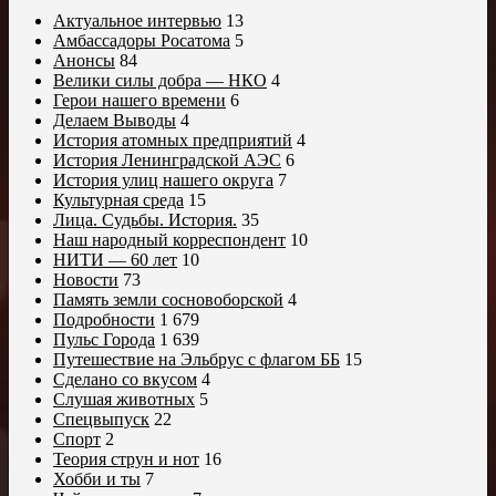
Актуальное интервью
13
Амбассадоры Росатома
5
Анонсы
84
Велики силы добра — НКО
4
Герои нашего времени
6
Делаем Выводы
4
История атомных предприятий
4
История Ленинградской АЭС
6
История улиц нашего округа
7
Культурная среда
15
Лица. Судьбы. История.
35
Наш народный корреспондент
10
НИТИ — 60 лет
10
Новости
73
Память земли сосновоборской
4
Подробности
1 679
Пульс Города
1 639
Путешествие на Эльбрус с флагом ББ
15
Сделано со вкусом
4
Слушая животных
5
Спецвыпуск
22
Спорт
2
Теория струн и нот
16
Хобби и ты
7