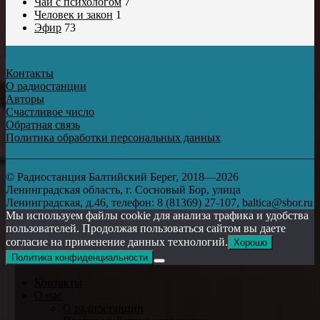
Чай с психологом
7
Человек и закон
1
Эфир
73
Контакты
О радиостанции
Авторы
Счастливое число
Обратная связь
Политика обработки персональных данных
© Радиостанция Балтийский Берег, 2018—2026
Ленинградская область, г. Сосновый Бор, улица
Ленинградская, д.46, телефон: 8 (81369) 27-107, baltica@sbor.ru
Мы используем файлы cookie для анализа трафика и удобства
пользователей. Продолжая пользоваться сайтом вы даете
согласие на применение данных технологий.
Хорошо
Политика конфиденциальности
Контакты
О нас
О радиостанции