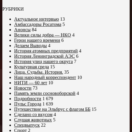
РУБРИКИ
Актуальное интервью
13
Амбассадоры Росатома
5
Анонсы
84
Велики силы добра — НКО
4
Герои нашего времени
6
Делаем Выводы
4
История атомных предприятий
4
История Ленинградской АЭС
6
История улиц нашего округа
7
Культурная среда
15
Лица. Судьбы. История.
35
Наш народный корреспондент
10
НИТИ — 60 лет
10
Новости
73
Память земли сосновоборской
4
Подробности
1 679
Пульс Города
1 639
Путешествие на Эльбрус с флагом ББ
15
Сделано со вкусом
4
Слушая животных
5
Спецвыпуск
22
Спорт
2