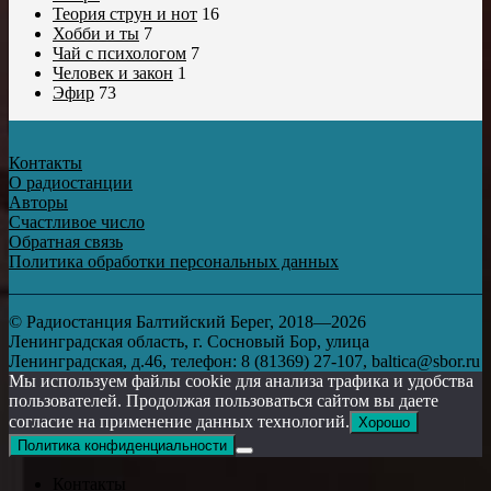
Теория струн и нот
16
Хобби и ты
7
Чай с психологом
7
Человек и закон
1
Эфир
73
Контакты
О радиостанции
Авторы
Счастливое число
Обратная связь
Политика обработки персональных данных
© Радиостанция Балтийский Берег, 2018—2026
Ленинградская область, г. Сосновый Бор, улица
Ленинградская, д.46, телефон: 8 (81369) 27-107, baltica@sbor.ru
Мы используем файлы cookie для анализа трафика и удобства
пользователей. Продолжая пользоваться сайтом вы даете
согласие на применение данных технологий.
Хорошо
Политика конфиденциальности
Контакты