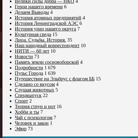
Велики силы добра — НКО
4
Герои нашего времени
6
Делаем Выводы
4
История атомных предприятий
4
История Ленинградской АЭС
6
История улиц нашего округа
7
Культурная среда
15
Лица. Судьбы. История.
35
Наш народный корреспондент
10
НИТИ — 60 лет
10
Новости
73
Память земли сосновоборской
4
Подробности
1 679
Пульс Города
1 639
Путешествие на Эльбрус с флагом ББ
15
Сделано со вкусом
4
Слушая животных
5
Спецвыпуск
22
Спорт
2
Теория струн и нот
16
Хобби и ты
7
Чай с психологом
7
Человек и закон
1
Эфир
73