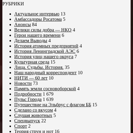
РУБРИКИ
Актуальное интервью
13
Амбассадоры Росатома
5
Анонсы
84
Велики силы добра — НКО
4
Герои нашего времени
6
Делаем Выводы
4
История атомных предприятий
4
История Ленинградской АЭС
6
История улиц нашего округа
7
Культурная среда
15
Лица. Судьбы. История.
35
Наш народный корреспондент
10
НИТИ — 60 лет
10
Новости
73
Память земли сосновоборской
4
Подробности
1 679
Пульс Города
1 639
Путешествие на Эльбрус с флагом ББ
15
Сделано со вкусом
4
Слушая животных
5
Спецвыпуск
22
Спорт
2
Теория струн и нот
16