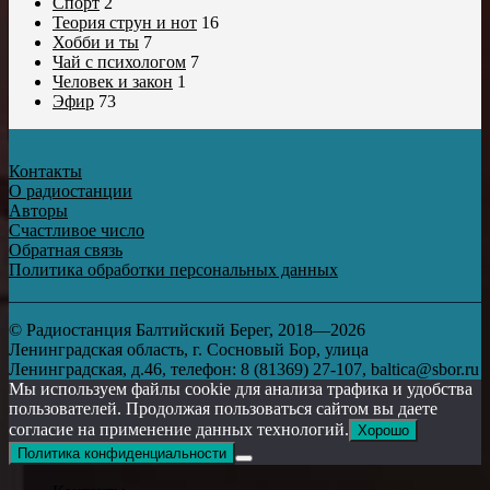
Спорт
2
Теория струн и нот
16
Хобби и ты
7
Чай с психологом
7
Человек и закон
1
Эфир
73
Контакты
О радиостанции
Авторы
Счастливое число
Обратная связь
Политика обработки персональных данных
© Радиостанция Балтийский Берег, 2018—2026
Ленинградская область, г. Сосновый Бор, улица
Ленинградская, д.46, телефон: 8 (81369) 27-107, baltica@sbor.ru
Мы используем файлы cookie для анализа трафика и удобства
пользователей. Продолжая пользоваться сайтом вы даете
согласие на применение данных технологий.
Хорошо
Политика конфиденциальности