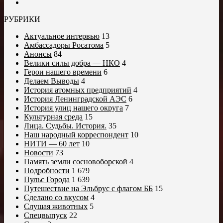
РУБРИКИ
Актуальное интервью
13
Амбассадоры Росатома
5
Анонсы
84
Велики силы добра — НКО
4
Герои нашего времени
6
Делаем Выводы
4
История атомных предприятий
4
История Ленинградской АЭС
6
История улиц нашего округа
7
Культурная среда
15
Лица. Судьбы. История.
35
Наш народный корреспондент
10
НИТИ — 60 лет
10
Новости
73
Память земли сосновоборской
4
Подробности
1 679
Пульс Города
1 639
Путешествие на Эльбрус с флагом ББ
15
Сделано со вкусом
4
Слушая животных
5
Спецвыпуск
22