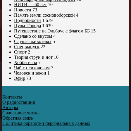
НИТИ — 60 лет
10
Новости
73
Память земли сосновоборской
4
Подробности
1 679
Пульс Города
1 639
Путешествие на Эльбрус с флагом ББ
15
Сделано со вкусом
4
Слушая животных
5
Спецвыпуск
22
Спорт
2
Теория струн и нот
16
Хобби и ты
7
Чай с психологом
7
Человек и закон
1
Эфир
73
Контакты
О радиостанции
Авторы
Счастливое число
Обратная связь
Политика обработки персональных данных