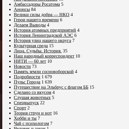
Амбассадоры Росатома
5
Анонсы
84
Велики силы добра — НКО
4
Герои нашего времени
6
Делаем Выводы
4
История атомных предприятий
4
История Ленинградской АЭС
6
История улиц нашего округа
7
Культурная среда
15
Лица. Судьбы. История.
35
Наш народный корреспондент
10
НИТИ — 60 лет
10
Новости
73
Память земли сосновоборской
4
Подробности
1 679
Пульс Города
1 639
Путешествие на Эльбрус с флагом ББ
15
Сделано со вкусом
4
Слушая животных
5
Спецвыпуск
22
Спорт
2
Теория струн и нот
16
Хобби и ты
7
Чай с психологом
7
Человек и закон
1