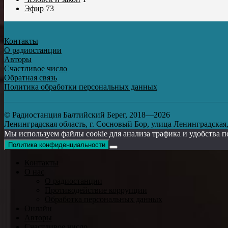
Эфир
73
Контакты
О радиостанции
Авторы
Счастливое число
Обратная связь
Политика обработки персональных данных
© Радиостанция Балтийский Берег, 2018—2026
Ленинградская область, г. Сосновый Бор, улица Ленинградская, д
Мы используем файлы cookie для анализа трафика и удобства п
Политика конфиденциальности
Контакты
О нас
О радиостанции
Противодействие коррупции
Обработка персональных данных
Онлайн
Авторы
Счастливое число