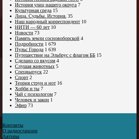
История улиц нашего округа
7
Культурная среда
15
Лица. Судьбы. История.
35
Наш народный корреспондент
10
НИТИ — 60 лет
10
Новости
73
Память земли сосновоборской
4
Подробности
1 679
Пульс Города
1 639
Путешествие на Эльбрус с флагом ББ
15
Сделано со вкусом
4
Слушая животных
5
Спецвыпуск
22
Спорт
2
Теория струн и нот
16
Хобби и ты
7
Чай с психологом
7
Человек и закон
1
Эфир
73
Контакты
О радиостанции
Авторы