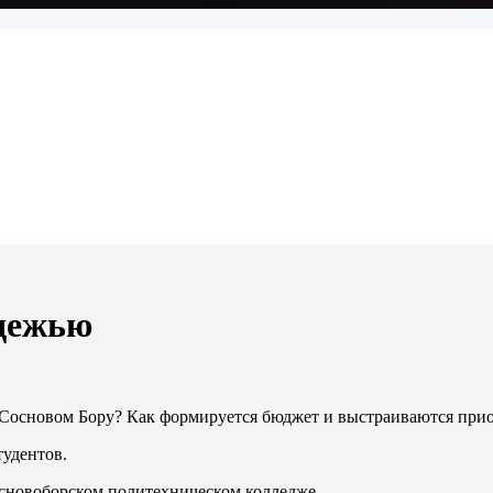
дежью
Сосновом Бору? Как формируется бюджет и выстраиваются прио
тудентов.
основоборском политехническом колледже.