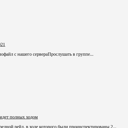
021
офайл с нашего сервераПрослушать в группе...
 идет полных ходом
едной рейд, в ходе которого были проинспектированы 2...