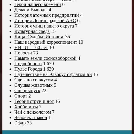
Герои нашего времени
6
Делаем Выводы
4
История атомных предприятий
4
История Ленинградской АЭС
6
История улиц нашего округа
7
Культурная среда
15
Лица. Судьбы. История.
35
Наш народный корреспондент
10
НИТИ — 60 лет
10
Новости
73
Память земли сосновоборской
4
Подробности
1 679
Пульс Города
1 639
Путешествие на Эльбрус с флагом ББ
15
Сделано со вкусом
4
Слушая животных
5
Спецвыпуск
22
Спорт
2
Теория струн и нот
16
Хобби и ты
7
Чай с психологом
7
Человек и закон
1
Эфир
73