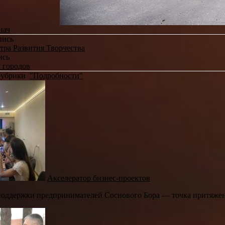
нач
пись
тра Развития Творчества
ись
 городов
 рубрики
"Подробности"
Акселератор бизнес-проектов
оддержки предпринимателей Соснового Бора — точка притяжени