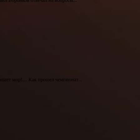
аил Воронков отвечал на вопросы...
шает мир!… Как прошел чемпионат...