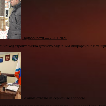
Подробности — 25.01.2021
енил ход строительства детского сада в 7-м микрорайоне и танц
Важные ответы на серьёзные вопросы