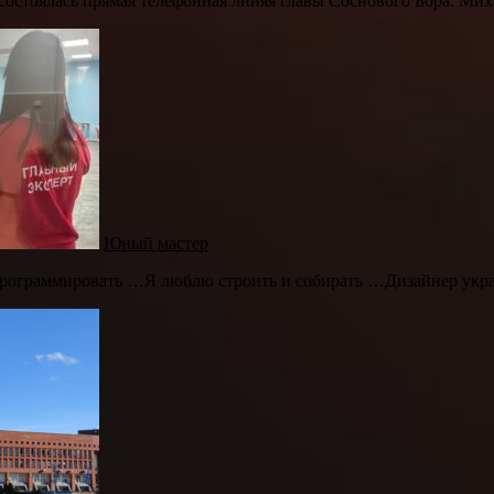
 состоялась прямая телефонная линяя главы Соснового Бора. Мих
Юный мастер
рограммировать …Я люблю строить и собирать …Дизайнер укра