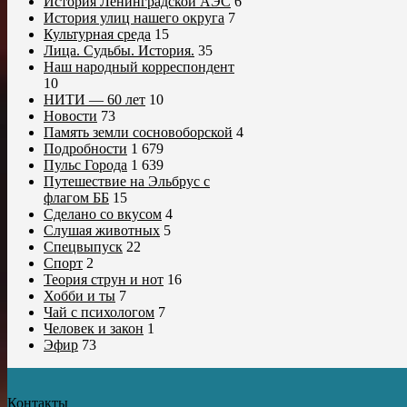
История Ленинградской АЭС
6
История улиц нашего округа
7
Культурная среда
15
Лица. Судьбы. История.
35
Наш народный корреспондент
10
НИТИ — 60 лет
10
Новости
73
Память земли сосновоборской
4
Подробности
1 679
Пульс Города
1 639
Путешествие на Эльбрус с
флагом ББ
15
Сделано со вкусом
4
Слушая животных
5
Спецвыпуск
22
Спорт
2
Теория струн и нот
16
Хобби и ты
7
Чай с психологом
7
Человек и закон
1
Эфир
73
Контакты