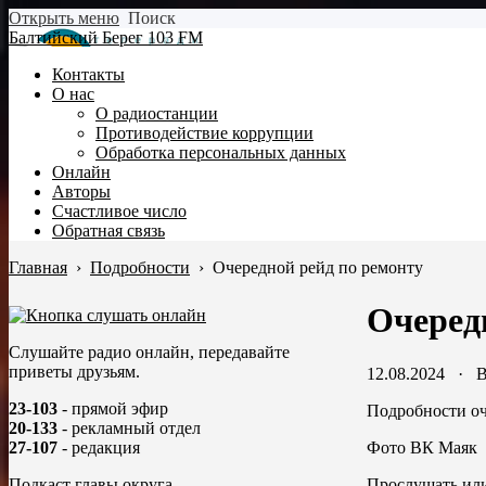
Открыть меню
Поиск
Балтийский Берег 103 FM
Контакты
О нас
О радиостанции
Противодействие коррупции
Обработка персональных данных
Онлайн
Авторы
Счастливое число
Обратная связь
Главная
›
Подробности
›
Очередной рейд по ремонту
Очеред
Слушайте радио онлайн, передавайте
приветы друзьям.
12.08.2024
·
В
23-103
- прямой эфир
Подробности оч
20-133
- рекламный отдел
Фото ВК Маяк
27-107
- редакция
Прослушать или
Подкаст главы округа