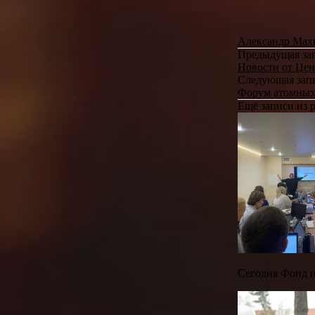
Александр Мах
Предыдущая за
Новости от Цен
Следующая зап
Форум атомных
Ещё записи из
Сегодня Фонд п