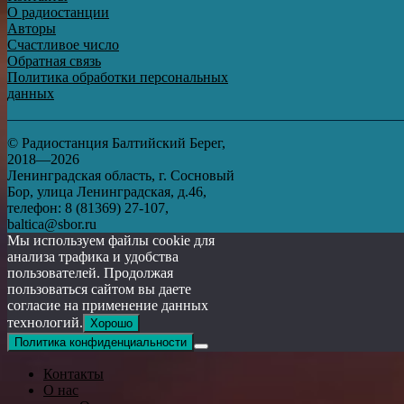
О радиостанции
Авторы
Счастливое число
Обратная связь
Политика обработки персональных
данных
© Радиостанция Балтийский Берег,
2018—2026
Ленинградская область, г. Сосновый
Бор, улица Ленинградская, д.46,
телефон: 8 (81369) 27-107,
baltica@sbor.ru
Мы используем файлы cookie для
анализа трафика и удобства
пользователей. Продолжая
пользоваться сайтом вы даете
согласие на применение данных
технологий.
Хорошо
Политика конфиденциальности
Контакты
О нас