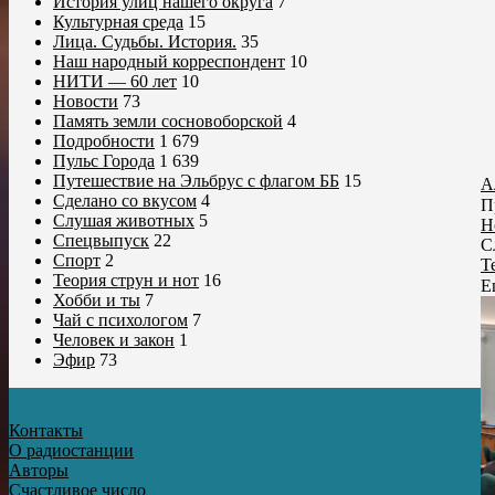
История улиц нашего округа
7
Культурная среда
15
Лица. Судьбы. История.
35
Наш народный корреспондент
10
НИТИ — 60 лет
10
Новости
73
Память земли сосновоборской
4
Подробности
1 679
Пульс Города
1 639
Путешествие на Эльбрус с флагом ББ
15
А
Сделано со вкусом
4
П
Слушая животных
5
Н
Спецвыпуск
22
С
Спорт
2
Т
Теория струн и нот
16
Е
Хобби и ты
7
Чай с психологом
7
Человек и закон
1
Эфир
73
Контакты
О радиостанции
Авторы
Счастливое число