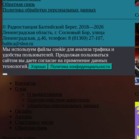
Обратная связь
Политика обработки персональных данных
С
© Радиостанция Балтийский Берег, 2018—2026
Ленинградская область, г. Сосновый Бор, улица
Ленинградская, д.46, телефон: 8 (81369) 27-107,
baltica@sbor.ru
Мы используем файлы cookie для анализа трафика и
удобства пользователей. Продолжая пользоваться
сайтом вы даете согласие на применение данных
технологий.
Хорошо
Политика конфиденциальности
Контакты
О нас
С
О радиостанции
Противодействие коррупции
Обработка персональных данных
Онлайн
Авторы
Счастливое число
Обратная связь
Поиск по сайту