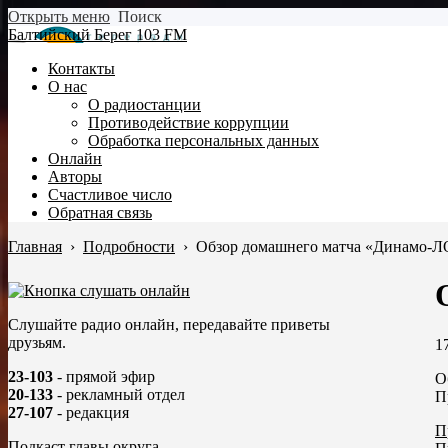
Открыть меню
Поиск
Балтийский Берег 103 FM
Контакты
О нас
О радиостанции
Противодействие коррупции
Обработка персональных данных
Онлайн
Авторы
Счастливое число
Обратная связь
Главная
›
Подробности
›
Обзор домашнего матча «Динамо-Л
Слушайте радио онлайн, передавайте приветы
друзьям.
1
23-103
- прямой эфир
О
20-133
- рекламный отдел
П
27-107
- редакция
П
Подкаст главы округа