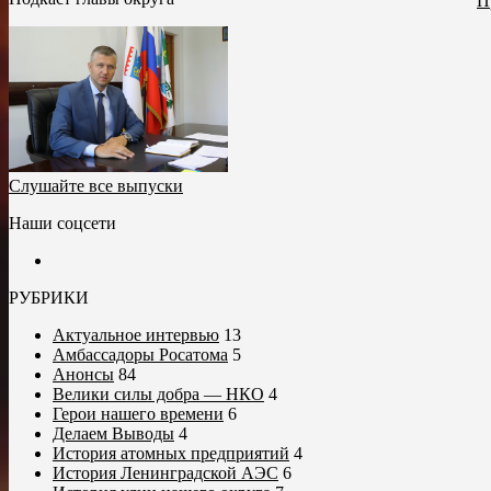
П
Слушайте все выпуски
Наши соцсети
РУБРИКИ
Актуальное интервью
13
Амбассадоры Росатома
5
Анонсы
84
Велики силы добра — НКО
4
Герои нашего времени
6
Делаем Выводы
4
История атомных предприятий
4
История Ленинградской АЭС
6