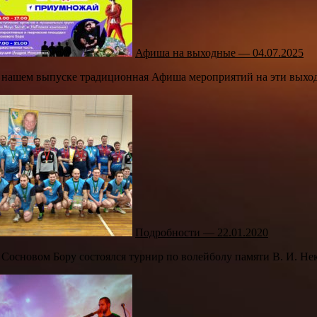
Афиша на выходные — 04.07.2025
 нашем выпуске традиционная Афиша мероприятий на эти выходн
Подробности — 22.01.2020
 Сосновом Бору состоялся турнир по волейболу памяти В. И. Некр