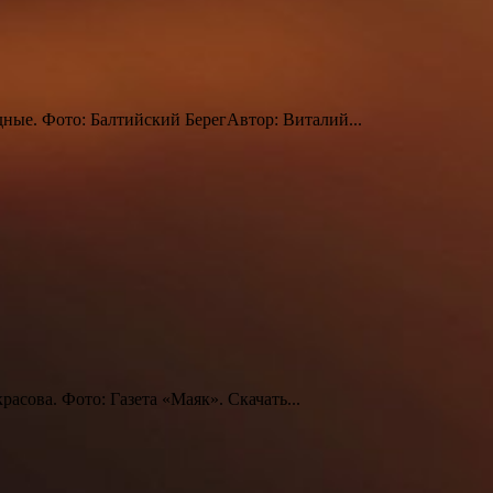
ые. Фото: Балтийский БерегАвтор: Виталий...
асова. Фото: Газета «Маяк». Скачать...