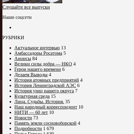
Слушайте все выпуски
Наши соцсети
РУБРИКИ
Актуальное интервью
13
Амбассадоры Росатома
5
Анонсы
84
Велики силы добра — НКО
4
Герои нашего времени
6
Делаем Выводы
4
История атомных предприятий
4
История Ленинградской АЭС
6
История улиц нашего округа
7
Культурная среда
15
Лица. Судьбы. История.
35
Наш народный корреспондент
10
НИТИ — 60 лет
10
Новости
73
Память земли сосновоборской
4
Подробности
1 679
Пульс Города
1 639