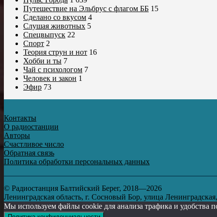
Путешествие на Эльбрус с флагом ББ
15
Сделано со вкусом
4
Слушая животных
5
Спецвыпуск
22
Спорт
2
Теория струн и нот
16
Хобби и ты
7
Чай с психологом
7
Человек и закон
1
Эфир
73
Контакты
О радиостанции
Авторы
Счастливое число
Обратная связь
Политика обработки персональных данных
© Радиостанция Балтийский Берег, 2018—2026
Ленинградская область, г. Сосновый Бор, улица Ленинградская, д
Мы используем файлы cookie для анализа трафика и удобства п
Политика конфиденциальности