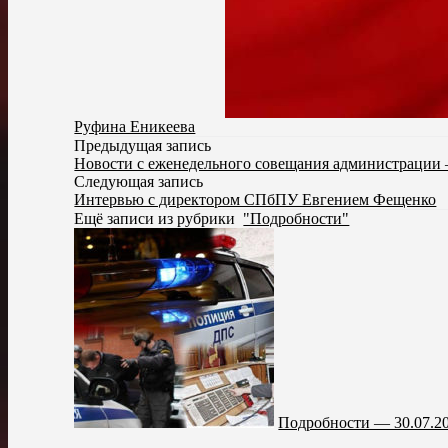
Руфина Еникеева
Предыдущая запись
Новости с еженедельного совещания администрации 
Следующая запись
Интервью с директором СПбПУ Евгением Фещенко
Ещё записи из рубрики
"Подробности"
Подробности — 30.07.2