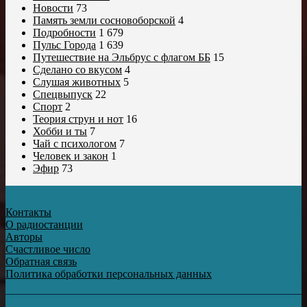
Новости
73
Память земли сосновоборской
4
Подробности
1 679
Пульс Города
1 639
Путешествие на Эльбрус с флагом ББ
15
Сделано со вкусом
4
Слушая животных
5
Спецвыпуск
22
Спорт
2
Теория струн и нот
16
Хобби и ты
7
Чай с психологом
7
Человек и закон
1
Эфир
73
Контакты
О радиостанции
Авторы
Счастливое число
Обратная связь
Политика обработки персональных данных