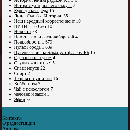
История Ленинградской АЭС
6
История улиц нашего округа
7
Культурная среда
15
Лица. Судьбы. История.
35
Наш народный корреспондент
10
НИТИ — 60 лет
10
Новости
73
Память земли сосновоборской
4
Подробности
1 679
Пульс Города
1 639
Путешествие на Эльбрус с флагом ББ
15
Сделано со вкусом
4
Слушая животных
5
Спецвыпуск
22
Спорт
2
Теория струн и нот
16
Хобби и ты
7
Чай с психологом
7
Человек и закон
1
Эфир
73
Контакты
О радиостанции
Авторы