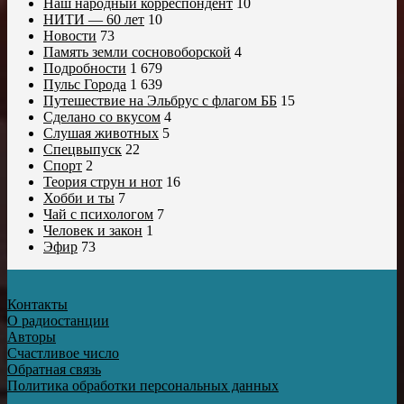
Наш народный корреспондент
10
НИТИ — 60 лет
10
Новости
73
Память земли сосновоборской
4
Подробности
1 679
Пульс Города
1 639
Путешествие на Эльбрус с флагом ББ
15
Сделано со вкусом
4
Слушая животных
5
Спецвыпуск
22
Спорт
2
Теория струн и нот
16
Хобби и ты
7
Чай с психологом
7
Человек и закон
1
Эфир
73
Контакты
О радиостанции
Авторы
Счастливое число
Обратная связь
Политика обработки персональных данных