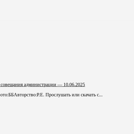
 совещания администрации — 10.06.2025
о:ББАвторство:Р.Е. Прослушать или скачать с...