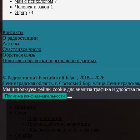
Чай с психологом
7
Человек и закон
1
Эфир
73
Контакты
О радиостанции
Авторы
Счастливое число
Обратная связь
Политика обработки персональных данных
© Радиостанция Балтийский Берег, 2018—2026
Ленинградская область, г. Сосновый Бор, улица Ленинградская, д
Мы используем файлы cookie для анализа трафика и удобства п
Политика конфиденциальности
Контакты
О нас
О радиостанции
Противодействие коррупции
Обработка персональных данных
Онлайн