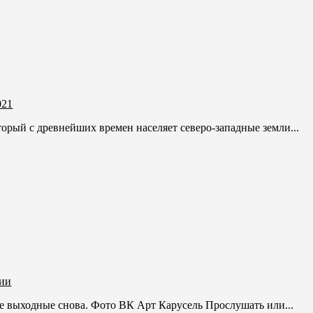
021
рый с древнейших времен населяет северо-западные земли...
зии
е выходные снова. Фото ВК Арт Карусель Прослушать или...