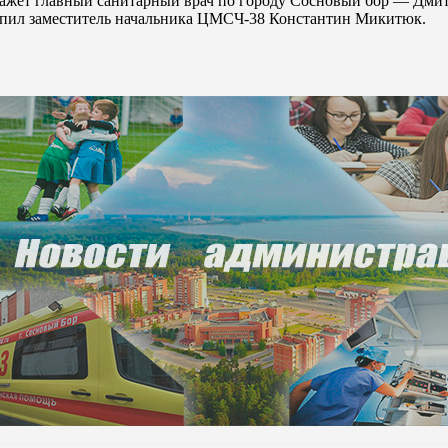
кажет главный санитарный врач по городу Сосновый бор — Дмит
пил заместитель начальника ЦМСЧ-38 Константин Микитюк.