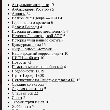
Актуальное интервью
13
Амбассадоры Росатома
5
Анонсы
84
Велики силы добра — НКО
4
Герои нашего времени
6
Делаем Выводы
4
История атомных предприятий
4
История Ленинградской АЭС
6
История улиц нашего округа
7
Культурная среда
15
Лица. Судьбы. История.
35
Наш народный корреспондент
10
НИТИ — 60 лет
10
Новости
73
Память земли сосновоборской
4
Подробности
1 679
Пульс Города
1 639
Путешествие на Эльбрус с флагом ББ
15
Сделано со вкусом
4
Слушая животных
5
Спецвыпуск
22
Спорт
2
Теория струн и нот
16
Хобби и ты
7