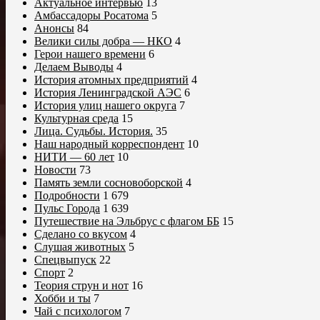
Актуальное интервью
13
Амбассадоры Росатома
5
Анонсы
84
Велики силы добра — НКО
4
Герои нашего времени
6
Делаем Выводы
4
История атомных предприятий
4
История Ленинградской АЭС
6
История улиц нашего округа
7
Культурная среда
15
Лица. Судьбы. История.
35
Наш народный корреспондент
10
НИТИ — 60 лет
10
Новости
73
Память земли сосновоборской
4
Подробности
1 679
Пульс Города
1 639
Путешествие на Эльбрус с флагом ББ
15
Сделано со вкусом
4
Слушая животных
5
Спецвыпуск
22
Спорт
2
Теория струн и нот
16
Хобби и ты
7
Чай с психологом
7