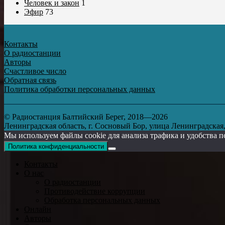
Человек и закон
1
Эфир
73
Контакты
О радиостанции
Авторы
Счастливое число
Обратная связь
Политика обработки персональных данных
© Радиостанция Балтийский Берег, 2018—2026
Ленинградская область, г. Сосновый Бор, улица Ленинградская, д
Мы используем файлы cookie для анализа трафика и удобства п
Политика конфиденциальности
Контакты
О нас
О радиостанции
Противодействие коррупции
Обработка персональных данных
Онлайн
Авторы