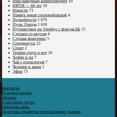
Наш народный корреспондент
10
НИТИ — 60 лет
10
Новости
73
Память земли сосновоборской
4
Подробности
1 679
Пульс Города
1 639
Путешествие на Эльбрус с флагом ББ
15
Сделано со вкусом
4
Слушая животных
5
Спецвыпуск
22
Спорт
2
Теория струн и нот
16
Хобби и ты
7
Чай с психологом
7
Человек и закон
1
Эфир
73
Контакты
О радиостанции
Авторы
Счастливое число
Обратная связь
Политика обработки персональных данных