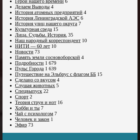
Герои нашего времени
6
Делаем Выводы
4
История атомных предприятий
4
История Ленинградской АЭС
6
История улиц нашего округа
7
Культурная среда
15
Лица. Судьбы. История.
35
Наш народный корреспондент
10
НИТИ — 60 лет
10
Новости
73
Память земли сосновоборской
4
Подробности
1 679
Пульс Города
1 639
Путешествие на Эльбрус с флагом ББ
15
Сделано со вкусом
4
Слушая животных
5
Спецвыпуск
22
Спорт
2
Теория струн и нот
16
Хобби и ты
7
Чай с психологом
7
Человек и закон
1
Эфир
73