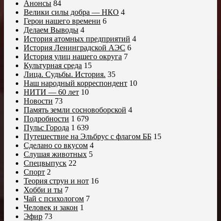
Анонсы
84
Велики силы добра — НКО
4
Герои нашего времени
6
Делаем Выводы
4
История атомных предприятий
4
История Ленинградской АЭС
6
История улиц нашего округа
7
Культурная среда
15
Лица. Судьбы. История.
35
Наш народный корреспондент
10
НИТИ — 60 лет
10
Новости
73
Память земли сосновоборской
4
Подробности
1 679
Пульс Города
1 639
Путешествие на Эльбрус с флагом ББ
15
Сделано со вкусом
4
Слушая животных
5
Спецвыпуск
22
Спорт
2
Теория струн и нот
16
Хобби и ты
7
Чай с психологом
7
Человек и закон
1
Эфир
73