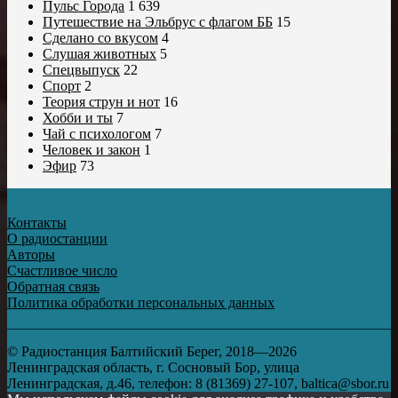
Пульс Города
1 639
Путешествие на Эльбрус с флагом ББ
15
Сделано со вкусом
4
Слушая животных
5
Спецвыпуск
22
Спорт
2
Теория струн и нот
16
Хобби и ты
7
Чай с психологом
7
Человек и закон
1
Эфир
73
Контакты
О радиостанции
Авторы
Счастливое число
Обратная связь
Политика обработки персональных данных
© Радиостанция Балтийский Берег, 2018—2026
Ленинградская область, г. Сосновый Бор, улица
Ленинградская, д.46, телефон: 8 (81369) 27-107, baltica@sbor.ru