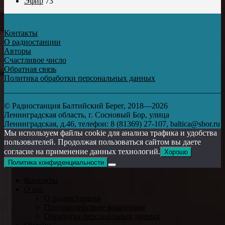
Эфир
73
Контакты
О радиостанции
Авторы
Счастливое число
Обратная связь
Политика обработки персональных данных
© Радиостанция Балтийский Берег, 2018—2026
Ленинградская область, г. Сосновый Бор, улица
Ленинградская, д.46, телефон: 8 (81369) 27-107, baltica@sbor.ru
Мы используем файлы cookie для анализа трафика и удобства
пользователей. Продолжая пользоваться сайтом вы даете
согласие на применение данных технологий.
Хорошо
Политика конфиденциальности
Контакты
О нас
О радиостанции
Противодействие коррупции
Обработка персональных данных