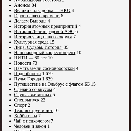
Анонсы
84
Велики силы добра — НКО
4
Герои нашего времени
6
Делаем Выводы
4
История атомных предприятий
4
История Ленинградской АЭС
6
История улиц нашего округа
7
Культурная среда
15
Лица. Судьбы. История.
35
Наш народный корреспондент
10
НИТИ — 60 лет
10
Новости
73
Память земли сосновоборской
4
Подробности
1 679
Пульс Города
1 639
Путешествие на Эльбрус с флагом ББ
15
Сделано со вкусом
4
Слушая животных
5
Спецвыпуск
22
Спорт
2
Теория струн и нот
16
Хобби и ты
7
Чай с психологом
7
Человек и закон
1