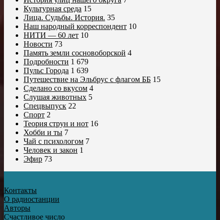
Культурная среда
15
Лица. Судьбы. История.
35
Наш народный корреспондент
10
НИТИ — 60 лет
10
Новости
73
Память земли сосновоборской
4
Подробности
1 679
Пульс Города
1 639
Путешествие на Эльбрус с флагом ББ
15
Сделано со вкусом
4
Слушая животных
5
Спецвыпуск
22
Спорт
2
Теория струн и нот
16
Хобби и ты
7
Чай с психологом
7
Человек и закон
1
Эфир
73
Контакты
О радиостанции
Авторы
Счастливое число