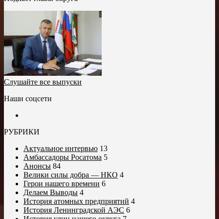
Слушайте все выпуски
Наши соцсети
РУБРИКИ
Актуальное интервью
13
Амбассадоры Росатома
5
Анонсы
84
Велики силы добра — НКО
4
Герои нашего времени
6
Делаем Выводы
4
История атомных предприятий
4
История Ленинградской АЭС
6
История улиц нашего округа
7