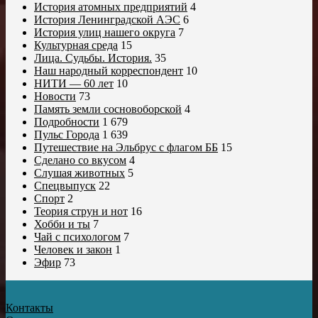
История атомных предприятий
4
История Ленинградской АЭС
6
История улиц нашего округа
7
Культурная среда
15
Лица. Судьбы. История.
35
Наш народный корреспондент
10
НИТИ — 60 лет
10
Новости
73
Память земли сосновоборской
4
Подробности
1 679
Пульс Города
1 639
Путешествие на Эльбрус с флагом ББ
15
Сделано со вкусом
4
Слушая животных
5
Спецвыпуск
22
Спорт
2
Теория струн и нот
16
Хобби и ты
7
Чай с психологом
7
Человек и закон
1
Эфир
73
Контакты