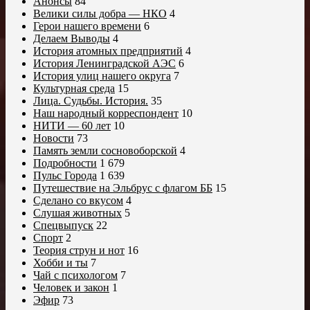
Анонсы
84
Велики силы добра — НКО
4
Герои нашего времени
6
Делаем Выводы
4
История атомных предприятий
4
История Ленинградской АЭС
6
История улиц нашего округа
7
Культурная среда
15
Лица. Судьбы. История.
35
Наш народный корреспондент
10
НИТИ — 60 лет
10
Новости
73
Память земли сосновоборской
4
Подробности
1 679
Пульс Города
1 639
Путешествие на Эльбрус с флагом ББ
15
Сделано со вкусом
4
Слушая животных
5
Спецвыпуск
22
Спорт
2
Теория струн и нот
16
Хобби и ты
7
Чай с психологом
7
Человек и закон
1
Эфир
73