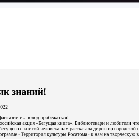
ик знаний!
2022
фантазии и.. повод пробежаться!
российская акция «Бегущая книга». Библиотекари и любители чте
бегущего с книгой человека нам рассказала директор городской
программе «Территория культуры Росатома» к нам на творческую