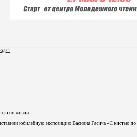
рода"
стью по жизни
едставили юбилейную экспозицию Василия Гасича «С кистью по 