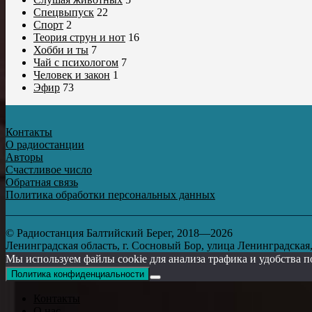
Спецвыпуск
22
Спорт
2
Теория струн и нот
16
Хобби и ты
7
Чай с психологом
7
Человек и закон
1
Эфир
73
Контакты
О радиостанции
Авторы
Счастливое число
Обратная связь
Политика обработки персональных данных
© Радиостанция Балтийский Берег, 2018—2026
Ленинградская область, г. Сосновый Бор, улица Ленинградская, д
Мы используем файлы cookie для анализа трафика и удобства п
Политика конфиденциальности
Контакты
О нас