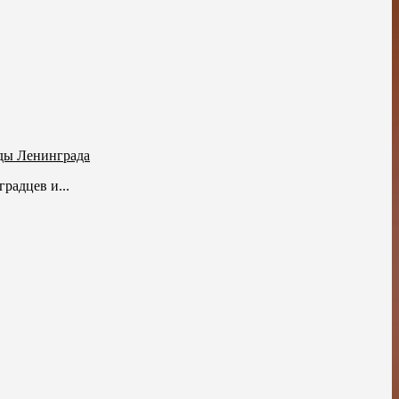
ады Ленинграда
радцев и...