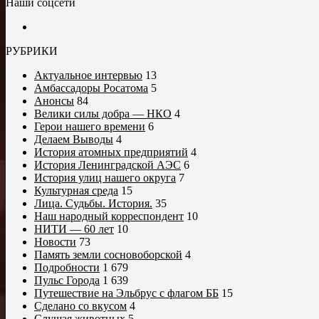
Наши соцсети
РУБРИКИ
Актуальное интервью
13
Амбассадоры Росатома
5
Анонсы
84
Велики силы добра — НКО
4
Герои нашего времени
6
Делаем Выводы
4
История атомных предприятий
4
История Ленинградской АЭС
6
История улиц нашего округа
7
Культурная среда
15
Лица. Судьбы. История.
35
Наш народный корреспондент
10
НИТИ — 60 лет
10
Новости
73
Память земли сосновоборской
4
Подробности
1 679
Пульс Города
1 639
Путешествие на Эльбрус с флагом ББ
15
Сделано со вкусом
4
Слушая животных
5