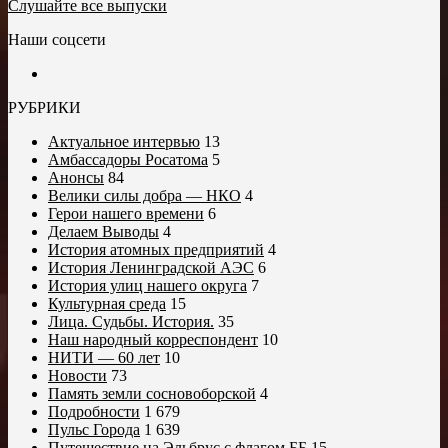
Слушайте все выпуски
Наши соцсети
РУБРИКИ
Актуальное интервью
13
Амбассадоры Росатома
5
Анонсы
84
Велики силы добра — НКО
4
Герои нашего времени
6
Делаем Выводы
4
История атомных предприятий
4
История Ленинградской АЭС
6
История улиц нашего округа
7
Культурная среда
15
Лица. Судьбы. История.
35
Наш народный корреспондент
10
НИТИ — 60 лет
10
Новости
73
Память земли сосновоборской
4
Подробности
1 679
Пульс Города
1 639
Путешествие на Эльбрус с флагом ББ
15