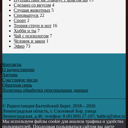
Сделано со вкусом
4
Слушая животных
5
Спецвыпуск
22
Спорт
2
Теория струн и нот
16
Хобби и ты
7
Чай с психологом
7
Человек и закон
1
Эфир
73
Контакты
О радиостанции
Авторы
Счастливое число
Обратная связь
Политика обработки персональных данных
© Радиостанция Балтийский Берег, 2018—2026
Ленинградская область, г. Сосновый Бор, улица
Ленинградская, д.46, телефон: 8 (81369) 27-107, baltica@sbor.ru
Мы используем файлы cookie для анализа трафика и удобства
пользователей. Продолжая пользоваться сайтом вы даете