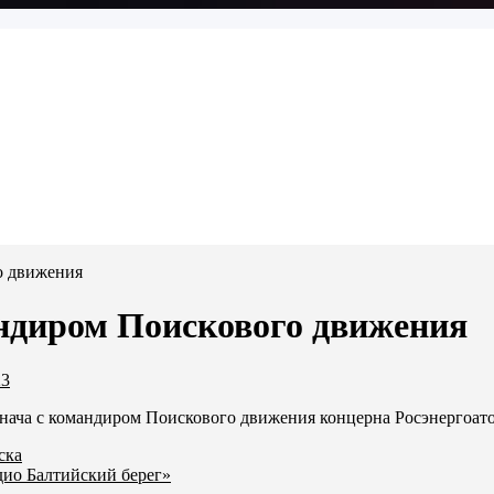
о движения
ндиром Поискового движения
23
нача с командиром Поискового движения концерна Росэнергоа
ска
дио Балтийский берег»