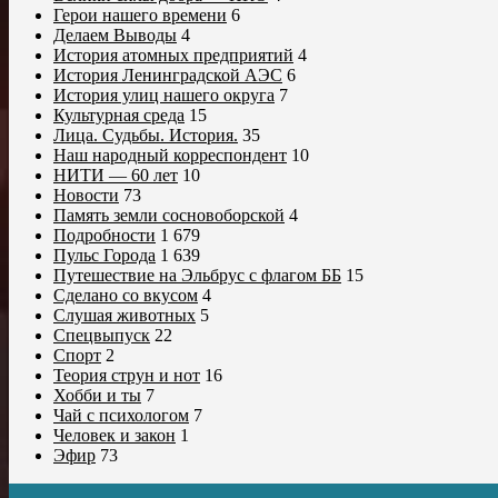
Герои нашего времени
6
Делаем Выводы
4
История атомных предприятий
4
История Ленинградской АЭС
6
История улиц нашего округа
7
Культурная среда
15
Лица. Судьбы. История.
35
Наш народный корреспондент
10
НИТИ — 60 лет
10
Новости
73
Память земли сосновоборской
4
Подробности
1 679
Пульс Города
1 639
Путешествие на Эльбрус с флагом ББ
15
Сделано со вкусом
4
Слушая животных
5
Спецвыпуск
22
Спорт
2
Теория струн и нот
16
Хобби и ты
7
Чай с психологом
7
Человек и закон
1
Эфир
73