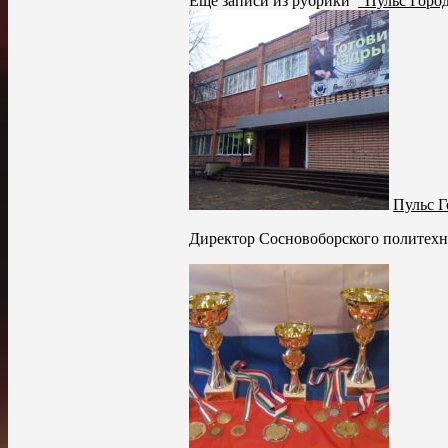
Ещё записи из рубрики
"Пульс Горо
Пульс Г
Директор Сосновоборского политехни