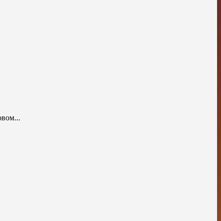
вом...