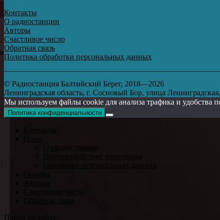
Контакты
О радиостанции
Авторы
Счастливое число
Обратная связь
Политика обработки персональных данных
© Радиостанция Балтийский Берег, 2018—2026
Ленинградская область, г. Сосновый Бор, улица Ленинградская, д
Мы используем файлы cookie для анализа трафика и удобства п
Политика конфиденциальности
Контакты
О нас
О радиостанции
Противодействие коррупции
Обработка персональных данных
Онлайн
Авторы
Счастливое число
Обратная связь
Поиск по сайту