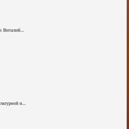
 Виталий...
ьтурной и...