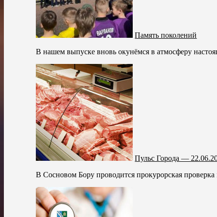
Память поколений
В нашем выпуске вновь окунёмся в атмосферу настоя
Пульс Города — 22.06.2
В Сосновом Бору проводится прокурорская проверка м