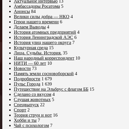
Актуальное интервью
13
Амбассадоры Росатома
5
Анонсы
84
Велики силы добра — НКО
4
Герои нашего времени
6
Делаем Выводы
4
История атомных предприятий
4
История Ленинградской АЭС
6
История улиц нашего округа
7
Культурная среда
15
Лица. Судьбы. История.
35
Наш народный корреспондент
10
НИТИ — 60 лет
10
Новости
73
Память земли сосновоборской
4
Подробности
1 679
Пульс Города
1 639
Путешествие на Эльбрус с флагом ББ
15
Сделано со вкусом
4
Слушая животных
5
Спецвыпуск
22
Спорт
2
Теория струн и нот
16
Хобби и ты
7
Чай с психологом
7