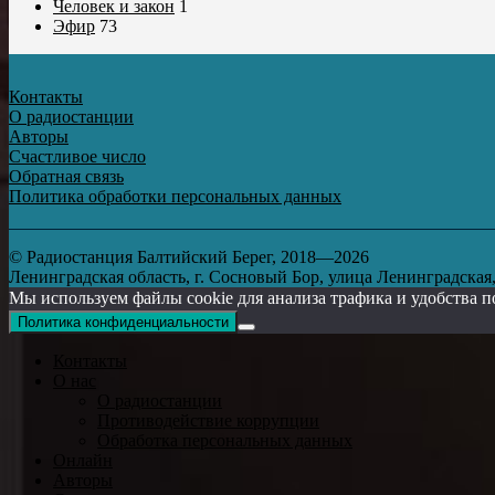
Человек и закон
1
Эфир
73
Контакты
О радиостанции
Авторы
Счастливое число
Обратная связь
Политика обработки персональных данных
© Радиостанция Балтийский Берег, 2018—2026
Ленинградская область, г. Сосновый Бор, улица Ленинградская, д
Мы используем файлы cookie для анализа трафика и удобства п
Политика конфиденциальности
Контакты
О нас
О радиостанции
Противодействие коррупции
Обработка персональных данных
Онлайн
Авторы