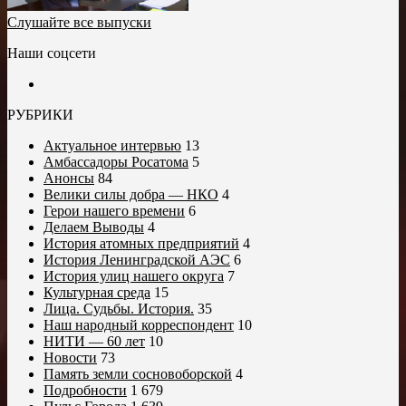
Слушайте все выпуски
Наши соцсети
РУБРИКИ
Актуальное интервью
13
Амбассадоры Росатома
5
Анонсы
84
Велики силы добра — НКО
4
Герои нашего времени
6
Делаем Выводы
4
История атомных предприятий
4
История Ленинградской АЭС
6
История улиц нашего округа
7
Культурная среда
15
Лица. Судьбы. История.
35
Наш народный корреспондент
10
НИТИ — 60 лет
10
Новости
73
Память земли сосновоборской
4
Подробности
1 679