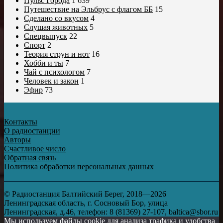
Пульс Города
1 639
Путешествие на Эльбрус с флагом ББ
15
Сделано со вкусом
4
Слушая животных
5
Спецвыпуск
22
Спорт
2
Теория струн и нот
16
Хобби и ты
7
Чай с психологом
7
Человек и закон
1
Эфир
73
Контакты
О радиостанции
Авторы
Счастливое число
Обратная связь
Политика обработки персональных данных
© Радиостанция Балтийский Берег, 2018—2026
Ленинградская область, г. Сосновый Бор, улица
Ленинградская, д.46, телефон: 8 (81369) 27-107, baltica@sbor.ru
Мы используем файлы cookie для анализа трафика и удобства