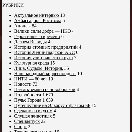
РУБРИКИ
Актуальное интервью
13
Амбассадоры Росатома
5
Анонсы
84
Велики силы добра — НКО
4
Герои нашего времени
6
Делаем Выводы
4
История атомных предприятий
4
История Ленинградской АЭС
6
История улиц нашего округа
7
Культурная среда
15
Лица. Судьбы. История.
35
Наш народный корреспондент
10
НИТИ — 60 лет
10
Новости
73
Память земли сосновоборской
4
Подробности
1 679
Пульс Города
1 639
Путешествие на Эльбрус с флагом ББ
15
Сделано со вкусом
4
Слушая животных
5
Спецвыпуск
22
Спорт
2
Теория струн и нот
16