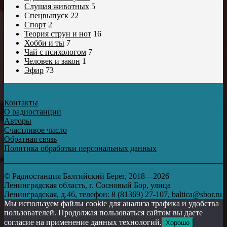
Слушая животных
5
Спецвыпуск
22
Спорт
2
Теория струн и нот
16
Хобби и ты
7
Чай с психологом
7
Человек и закон
1
Эфир
73
Контакты
О радиостанции
Авторы
Счастливое число
Обратная связь
Политика обработки персональных данных
© Радиостанция Балтийский Берег, 2018—2026
Ленинградская область, г. Сосновый Бор, улица
Ленинградская, д.46, телефон: 8 (81369) 27-107, baltica@sbor.ru
Мы используем файлы cookie для анализа трафика и удобства
пользователей. Продолжая пользоваться сайтом вы даете
согласие на применение данных технологий.
Хорошо