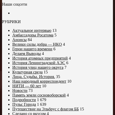
Наши соцсети
РУБРИКИ
Актуальное интервью
13
Амбассадоры Росатома
5
Анонсы
84
Велики силы добра — НКО
4
Герои нашего времени
6
Делаем Выводы
4
История атомных предприятий
4
История Ленинградской АЭС
6
История улиц нашего округа
7
Культурная среда
15
Лица. Судьбы. История.
35
Наш народный корреспондент
10
НИТИ — 60 лет
10
Новости
73
Память земли сосновоборской
4
Подробности
1 679
Пульс Города
1 639
Путешествие на Эльбрус с флагом ББ
15
Сделано со вкусом
4