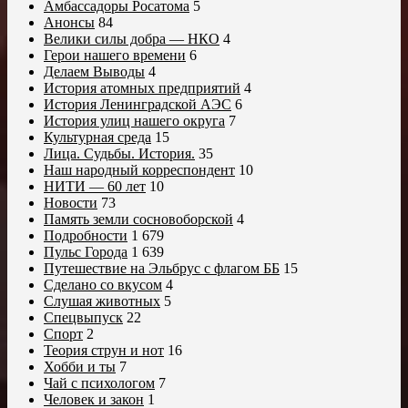
Амбассадоры Росатома
5
Анонсы
84
Велики силы добра — НКО
4
Герои нашего времени
6
Делаем Выводы
4
История атомных предприятий
4
История Ленинградской АЭС
6
История улиц нашего округа
7
Культурная среда
15
Лица. Судьбы. История.
35
Наш народный корреспондент
10
НИТИ — 60 лет
10
Новости
73
Память земли сосновоборской
4
Подробности
1 679
Пульс Города
1 639
Путешествие на Эльбрус с флагом ББ
15
Сделано со вкусом
4
Слушая животных
5
Спецвыпуск
22
Спорт
2
Теория струн и нот
16
Хобби и ты
7
Чай с психологом
7
Человек и закон
1