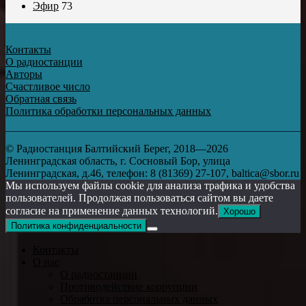
Эфир
73
Контакты
О радиостанции
Авторы
Счастливое число
Обратная связь
Политика обработки персональных данных
© Радиостанция Балтийский Берег, 2018—2026
Ленинградская область, г. Сосновый Бор, улица
Ленинградская, д.46, телефон: 8 (81369) 27-107, baltica@sbor.ru
Мы используем файлы cookie для анализа трафика и удобства
пользователей. Продолжая пользоваться сайтом вы даете
согласие на применение данных технологий.
Хорошо
Политика конфиденциальности
Контакты
О нас
О радиостанции
Противодействие коррупции
Обработка персональных данных