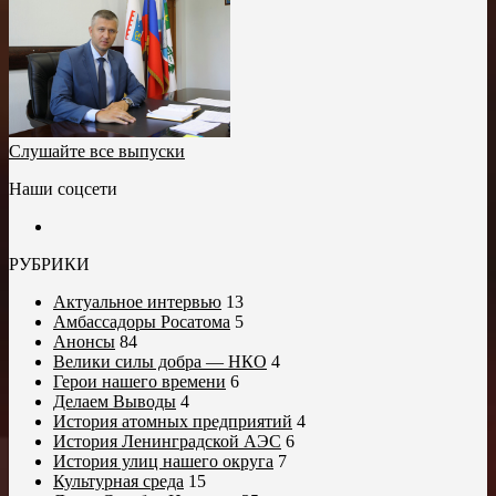
Слушайте все выпуски
Наши соцсети
РУБРИКИ
Актуальное интервью
13
Амбассадоры Росатома
5
Анонсы
84
Велики силы добра — НКО
4
Герои нашего времени
6
Делаем Выводы
4
История атомных предприятий
4
История Ленинградской АЭС
6
История улиц нашего округа
7
Культурная среда
15