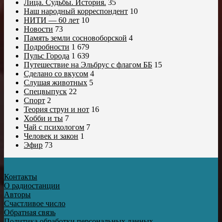
Лица. Судьбы. История.
35
Наш народный корреспондент
10
НИТИ — 60 лет
10
Новости
73
Память земли сосновоборской
4
Подробности
1 679
Пульс Города
1 639
Путешествие на Эльбрус с флагом ББ
15
Сделано со вкусом
4
Слушая животных
5
Спецвыпуск
22
Спорт
2
Теория струн и нот
16
Хобби и ты
7
Чай с психологом
7
Человек и закон
1
Эфир
73
Контакты
О радиостанции
Авторы
Счастливое число
Обратная связь
Политика обработки персональных данных