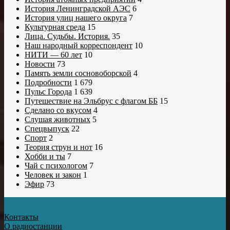
История Ленинградской АЭС
6
История улиц нашего округа
7
Культурная среда
15
Лица. Судьбы. История.
35
Наш народный корреспондент
10
НИТИ — 60 лет
10
Новости
73
Память земли сосновоборской
4
Подробности
1 679
Пульс Города
1 639
Путешествие на Эльбрус с флагом ББ
15
Сделано со вкусом
4
Слушая животных
5
Спецвыпуск
22
Спорт
2
Теория струн и нот
16
Хобби и ты
7
Чай с психологом
7
Человек и закон
1
Эфир
73
Контакты
О радиостанции