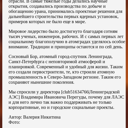
отрасли. В самые тяжелые годы делались научные
открытия, создавались производства по добыче и
обогащению урана, принимались проектные решения для
дальнейшего строительства первых ядерных установок,
примеров которых не было еще в мире.
Мировое лидерство было достигнуто благодаря сотням
тысяч ученых, инженеров, рабочих. И с самых первых лет
социальному благополучию в атомградах уделялось особое
внимание. Традиции и принципы остаются и по сей день.
Сосновый Бор, атомный город-спутник Ленинграда,
Санкт-Петербурга с неповторимой атмосферой и
планировкой. Современный и удобный для жизни. Таким
его создали первостроители, те, кто строили атомную
промышленность в Северо-Западном регионе. Таким его
сохраняют нынешние поколения.
Мы спросили у директора [club51634766|Ленинградской
АЭС] Владимира Ивановича Перегуды, почему для ЛАЭС
и для него лично так важно поддерживать не только
корпоративные, но и городские социальные проекты.
Автор: Валерия Никитина
Фото: