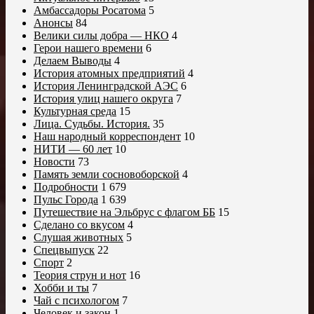
Амбассадоры Росатома
5
Анонсы
84
Велики силы добра — НКО
4
Герои нашего времени
6
Делаем Выводы
4
История атомных предприятий
4
История Ленинградской АЭС
6
История улиц нашего округа
7
Культурная среда
15
Лица. Судьбы. История.
35
Наш народный корреспондент
10
НИТИ — 60 лет
10
Новости
73
Память земли сосновоборской
4
Подробности
1 679
Пульс Города
1 639
Путешествие на Эльбрус с флагом ББ
15
Сделано со вкусом
4
Слушая животных
5
Спецвыпуск
22
Спорт
2
Теория струн и нот
16
Хобби и ты
7
Чай с психологом
7
Человек и закон
1