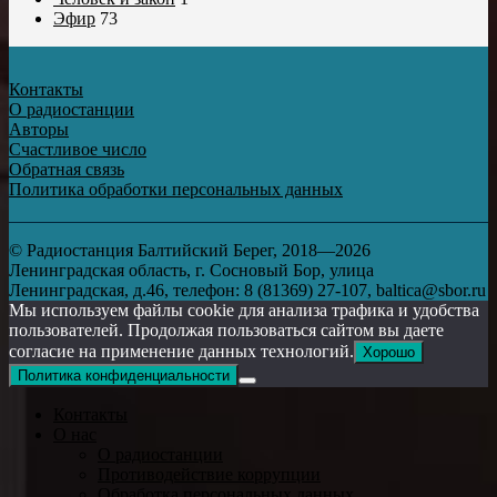
Эфир
73
Контакты
О радиостанции
Авторы
Счастливое число
Обратная связь
Политика обработки персональных данных
© Радиостанция Балтийский Берег, 2018—2026
Ленинградская область, г. Сосновый Бор, улица
Ленинградская, д.46, телефон: 8 (81369) 27-107, baltica@sbor.ru
Мы используем файлы cookie для анализа трафика и удобства
пользователей. Продолжая пользоваться сайтом вы даете
согласие на применение данных технологий.
Хорошо
Политика конфиденциальности
Контакты
О нас
О радиостанции
Противодействие коррупции
Обработка персональных данных