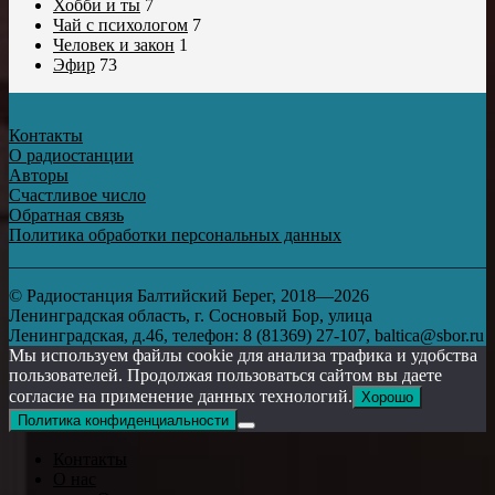
Хобби и ты
7
Чай с психологом
7
Человек и закон
1
Эфир
73
Контакты
О радиостанции
Авторы
Счастливое число
Обратная связь
Политика обработки персональных данных
© Радиостанция Балтийский Берег, 2018—2026
Ленинградская область, г. Сосновый Бор, улица
Ленинградская, д.46, телефон: 8 (81369) 27-107, baltica@sbor.ru
Мы используем файлы cookie для анализа трафика и удобства
пользователей. Продолжая пользоваться сайтом вы даете
согласие на применение данных технологий.
Хорошо
Политика конфиденциальности
Контакты
О нас