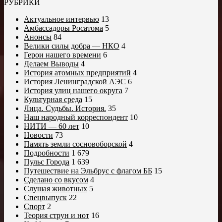
РУБРИКИ
Актуальное интервью
13
Амбассадоры Росатома
5
Анонсы
84
Велики силы добра — НКО
4
Герои нашего времени
6
Делаем Выводы
4
История атомных предприятий
4
История Ленинградской АЭС
6
История улиц нашего округа
7
Культурная среда
15
Лица. Судьбы. История.
35
Наш народный корреспондент
10
НИТИ — 60 лет
10
Новости
73
Память земли сосновоборской
4
Подробности
1 679
Пульс Города
1 639
Путешествие на Эльбрус с флагом ББ
15
Сделано со вкусом
4
Слушая животных
5
Спецвыпуск
22
Спорт
2
Теория струн и нот
16