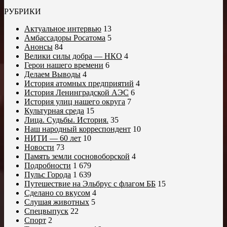
РУБРИКИ
Актуальное интервью
13
Амбассадоры Росатома
5
Анонсы
84
Велики силы добра — НКО
4
Герои нашего времени
6
Делаем Выводы
4
История атомных предприятий
4
История Ленинградской АЭС
6
История улиц нашего округа
7
Культурная среда
15
Лица. Судьбы. История.
35
Наш народный корреспондент
10
НИТИ — 60 лет
10
Новости
73
Память земли сосновоборской
4
Подробности
1 679
Пульс Города
1 639
Путешествие на Эльбрус с флагом ББ
15
Сделано со вкусом
4
Слушая животных
5
Спецвыпуск
22
Спорт
2