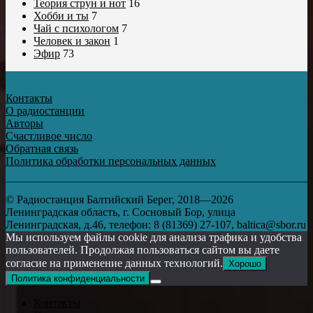
Теория струн и нот
16
Хобби и ты
7
Чай с психологом
7
Человек и закон
1
Эфир
73
Контакты
О радиостанции
Авторы
Счастливое число
Обратная связь
Политика обработки персональных данных
© Радиостанция Балтийский Берег, 2018—2026
Ленинградская область, г. Сосновый Бор, улица
Ленинградская, д.46, телефон: 8 (81369) 27-107, baltica@sbor.ru
Мы используем файлы cookie для анализа трафика и удобства
пользователей. Продолжая пользоваться сайтом вы даете
согласие на применение данных технологий.
Хорошо
Политика конфиденциальности
Контакты