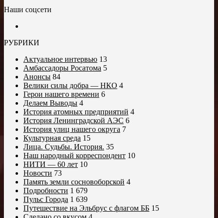
Наши соцсети
РУБРИКИ
Актуальное интервью
13
Амбассадоры Росатома
5
Анонсы
84
Велики силы добра — НКО
4
Герои нашего времени
6
Делаем Выводы
4
История атомных предприятий
4
История Ленинградской АЭС
6
История улиц нашего округа
7
Культурная среда
15
Лица. Судьбы. История.
35
Наш народный корреспондент
10
НИТИ — 60 лет
10
Новости
73
Память земли сосновоборской
4
Подробности
1 679
Пульс Города
1 639
Путешествие на Эльбрус с флагом ББ
15
Сделано со вкусом
4