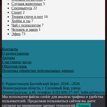
Слушая животных
5
Спецвыпуск
22
Спорт
2
Теория струн и нот
16
Хобби и ты
7
Чай с психологом
7
Человек и закон
1
Эфир
73
Контакты
О радиостанции
Авторы
Счастливое число
Обратная связь
Политика обработки персональных данных
© Радиостанция Балтийский Берег, 2018—2026
Ленинградская область, г. Сосновый Бор, улица
Ленинградская, д.46, телефон: 8 (81369) 27-107, baltica@sbor.ru
Мы используем файлы cookie для анализа трафика и удобства
пользователей. Продолжая пользоваться сайтом вы даете
согласие на применение данных технологий.
Хорошо