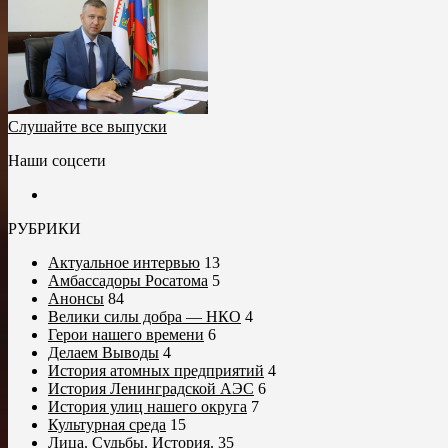
Слушайте все выпуски
Наши соцсети
РУБРИКИ
Актуальное интервью
13
Амбассадоры Росатома
5
Анонсы
84
Велики силы добра — НКО
4
Герои нашего времени
6
Делаем Выводы
4
История атомных предприятий
4
История Ленинградской АЭС
6
История улиц нашего округа
7
Культурная среда
15
Лица. Судьбы. История.
35