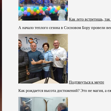
Как лето встретишь, так
А начало теплого сезона в Сосновом Бору провели вес
Подтянуться к мечте
Как рождается высота достижений? Это не магия, а е