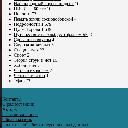
Наш народный корреспондент
10
НИТИ — 60 лет
10
Новости
73
Память земли сосновоборской
4
Подробности
1 679
Пульс Города
1 639
Путешествие на Эльбрус с флагом ББ
15
Сделано со вкусом
4
Слушая животных
5
Спецвыпуск
22
Спорт
2
Теория струн и нот
16
Хобби и ты
7
Чай с психологом
7
Человек и закон
1
Эфир
73
Контакты
О радиостанции
Авторы
Счастливое число
Обратная связь
Политика обработки персональных данных